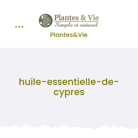
Passer
au
contenu
Toggle
Plantes&Vie
Huiles Essentielles
Navigation
Lavande&Lavandin
huile-essentielle-de-
Les Classiques
cypres
Infusions et Tisanes
Panier WooCommerce