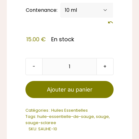
Contenance:

15.00
€
En stock
quantité
de
Huile
Ajouter au panier
Essentielle
de
Catégories :
Huiles Essentielles
Sauge
Tags:
huile-essentielle-de-sauge
,
sauge
,
sauge-sclaree
SKU:
SAUHE-10