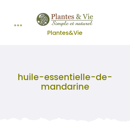
Passer
au
contenu
Toggle
Plantes&Vie
Huiles Essentielles
Navigation
Lavande&Lavandin
huile-essentielle-de-
Les Classiques
mandarine
Infusions et Tisanes
Panier WooCommerce