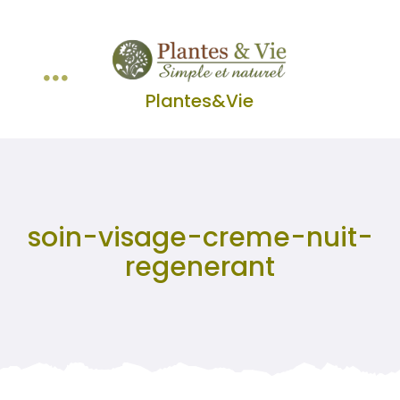
Passer
au
contenu
Toggle
Plantes&Vie
Huiles Essentielles
Navigation
Lavande&Lavandin
soin-visage-creme-nuit-
Les Classiques
regenerant
Infusions et Tisanes
Panier WooCommerce