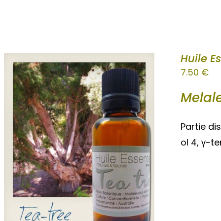
Huile E
7.50
€
Melale
Partie di
ol 4, γ-t